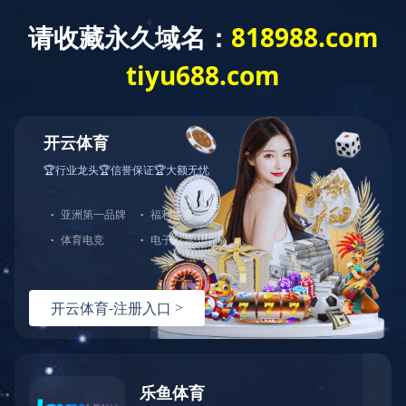
开云手机端入口
网站开云手机端入口
关于