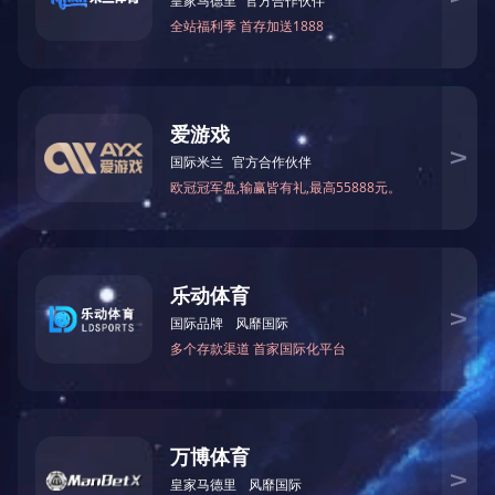
液压热熔对接焊机
手动热熔对接焊机
开云手机端入口-开云online（中国）
PPR 热熔器
辅助工具
车间一角
开云手机端入口-开云
上一篇:YD
online（中国）
开云手机端入口-开云online（中国）