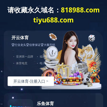
开云手机端入口
网站开云手机端入口
关于