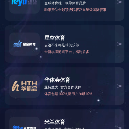
产品展示
开云手机端入口-开云o
全自动对接机（燃气专用...
电熔管件全自动焊机