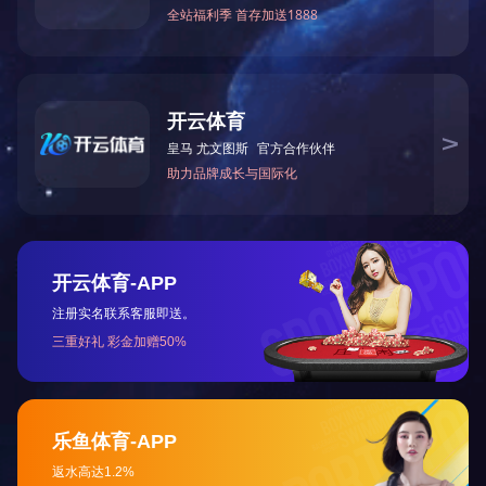
电话：0531-85707886
传真：0531-85716860
联 系 人：谭先生 18866123978
13335161235
技术服务：房先生 18653132096
大区经理：方经理15726116901
大区经理：杜经理15726116673
外贸：杜经理15726115562
地址：济南市天桥区中南高科二期
24号