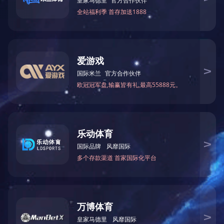
液压热熔对接焊机
手动热熔对接焊机
开云手机端入口-开云online（中国）
PPR 热熔器
辅助工具
车间一角
开云手机端入口-开云
online（中国）
上一篇:
开云手机端入口-开云online（中国）