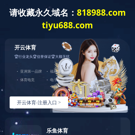
开云手机端入口
网站开云手机端入口
关于